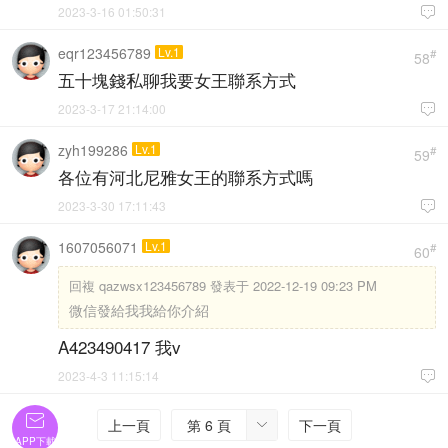
2023-3-16 01:50:31

eqr123456789
Lv.1
#
58
五十塊錢私聊我要女王聯系方式
2023-3-17 21:14:00

zyh199286
Lv.1
#
59
各位有河北尼雅女王的聯系方式嗎
2023-3-30 17:11:43

1607056071
Lv.1
#
60
回複
qazwsx123456789 發表于 2022-12-19 09:23 PM
微信發給我我給你介紹
A423490417 我v
2023-4-3 11:15:14


上一頁
第 6 頁
下一頁

APP下載