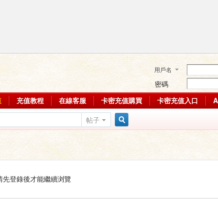
用戶名
密碼
值
充值教程
在線客服
卡密充值購買
卡密充值入口
帖子
搜
索
請先登錄後才能繼續浏覽