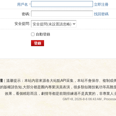
用戶名
立即注冊
密碼:
找回密碼
安全提問:
自動登錄
登錄
壇
(
溫馨提示：本站内容來源各大站點API采集，本站不會保存、複制或
您的版權請告知,大部分都是圈内專業演員表演，很多類似雜技氣功等高難
效果，看個精彩而且，劇情等都是前期排練過不是真實的，非專業人
GMT+8, 2026-8-6 06:43 AM
, Processe