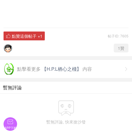
點贊這個帖子
+1
帖子ID: 7605

1
贊
點擊看更多
【H.P.L栖心之棧】
内容

暫無評論

暫無評論, 快來搶沙發

APP下載