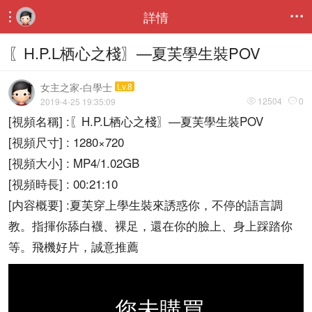
詳情


〖H.P.L栖心之棧〗—夏芙學生裝POV
女主之家-白學士
Lv.8
12504
0
2019-4-25 19:35:09


[視頻名稱] :〖H.P.L栖心之棧〗—夏芙學生裝POV
[視頻尺寸] : 1280×720
[視頻大小] : MP4/1.02GB
[視頻時長] : 00:21:10
[内容概要] :夏芙穿上學生裝來誘惑你，不停的語言調
教。指揮你舔白襪、裸足，還在你的臉上、身上踩踏你
等。飛機好片，誠意推薦
您未購買