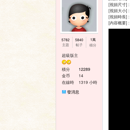
[視頻尺寸] : 
[視頻大小] : 
[視頻時長] : 
[内容概要
神
1萬
5782
5840
主題
帖子
積分
超級版主
積分
12289
金币
14
在線時
1319 小時
間
發消息
之