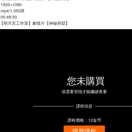
1920×1080
mp4/1.05GB
00:48:50
] :【明月宮工作室】劇情片【神秘府邸】
您未購買
或需要登陸才能繼續查看
課程信息
課程價格：12金币
購買課程